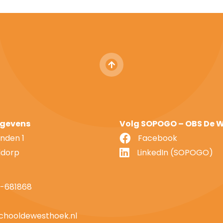
gevens
Volg SOPOGO – OBS De 
nden 1
Facebook
ddorp
LinkedIn (SOPOGO)
7-681868
chooldewesthoek.nl