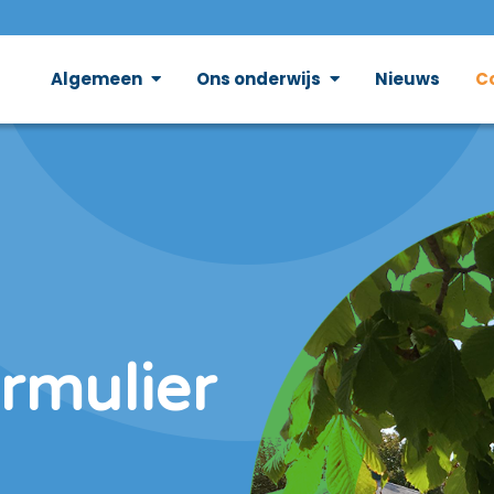
Algemeen
Ons onderwijs
Nieuws
C
rmulier