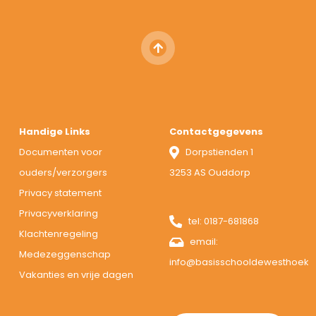
Handige Links
Contactgegevens
Documenten voor
Dorpstienden 1
ouders/verzorgers
3253 AS Ouddorp
Privacy statement
Privacyverklaring
tel:
0187-681868
Klachtenregeling
email:
Medezeggenschap
info@basisschooldewesthoek.n
Vakanties en vrije dagen